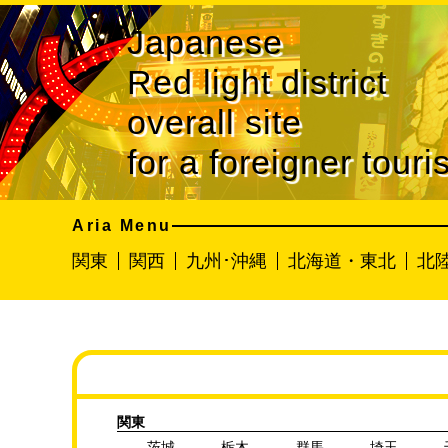
Japanese
Red light district
overall site
for a foreigner touris
Aria Menu
関東
関西
九州･沖縄
北海道・東北
北
関東
茨城
栃木
群馬
埼玉